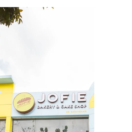
Custom Fondant Cake yang
Menarik dari Jofie Bakery
Apa yang membuat orang-orang tertarik dengan
memesan kue? Apalagi kue yang dipesan bukan
yang biasa, melainkan kue yang memiliki desain...