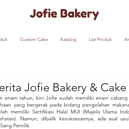
Jofie Bakery
oduk
Custom Cake
Katalog
List Produk
Ar
erita Jofie Bakery & Cak
lan enam tahun, kini Jofie sudah memiliki enam cabang 
haan yang bergerak pada bidang pengolahan makanan 
elah memiliki Sertifikasi Halal MUI (Majelis Ulama Indo
hatan). Namun, dibalik kesuksesannya, ada asal usul
 Sang Pemilik.