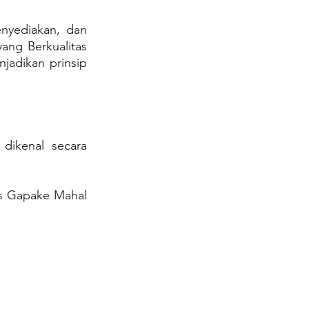
nyediakan, dan 
ng Berkualitas 
adikan prinsip 
ikenal secara 
s Gapake Mahal 