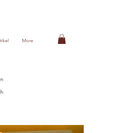
tikel
More
an
ah