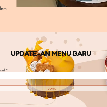
alam
UPDATE-AN MENU BARU
ail
Send