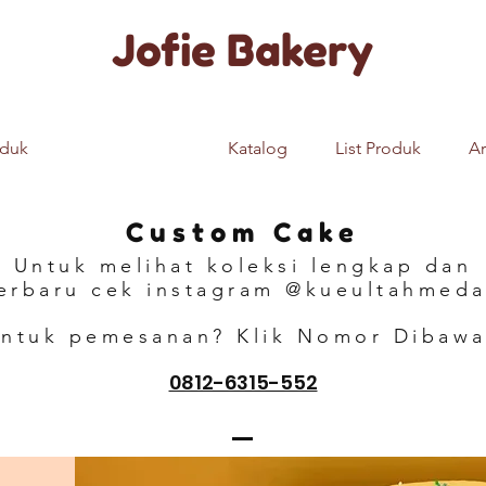
Jofie Bakery
oduk
Custom Cake
Katalog
List Produk
Ar
Custom Cake
Untuk melihat koleksi lengkap dan
erbaru cek instagram @kueultahmed
ntuk pemesanan? Klik Nomor Dibaw
0812-6315-552