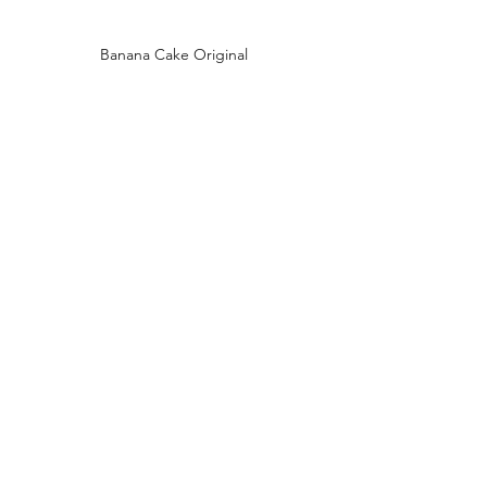
Banana Cake Original
#JofieBakery
#bolupisang
See All
Recent Posts