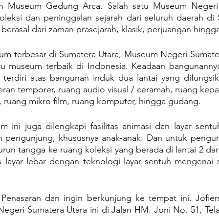
an Museum Gedung Arca. Salah satu Museum Negeri 
oleksi dan peninggalan sejarah dari seluruh daerah di 
 berasal dari zaman prasejarah, klasik, perjuangan hingga
um terbesar di Sumatera Utara, Museum Negeri Sumatera 
u museum terbaik di Indonesia. Keadaan bangunannya b
 terdiri atas bangunan induk dua lantai yang difungsik
ran temporer, ruang audio visual / ceramah, ruang kepa
, ruang mikro film, ruang komputer, hingga gudang.
 ini juga dilengkapi fasilitas animasi dan layar sentu
 pengunjung, khususnya anak-anak. Dan untuk pengunju
turun tangga ke ruang koleksi yang berada di lantai 2 dan
as layar lebar dengan teknologi layar sentuh mengenai 
Penasaran dan ingin berkunjung ke tempat ini. Jofiers
geri Sumatera Utara ini di Jalan HM. Joni No. 51, Tela