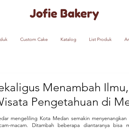
Jofie Bakery
oduk
Custom Cake
Katalog
List Produk
Ar
sekaligus Menambah Ilmu,
isata Pengetahuan di M
ekedar mengeliling Kota Medan semakin menyenangkan
cam-macam. Ditambah beberapa diantaranya bisa me