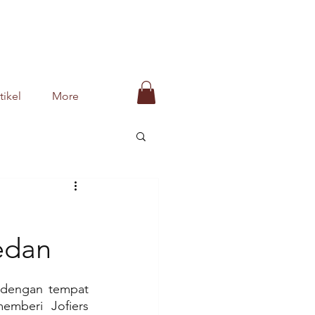
tikel
More
edan
 dengan tempat 
mberi Jofiers 