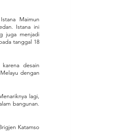
 Istana Maimun 
an. Istana ini 
g juga menjadi 
ada tanggal 18 
karena desain 
 Melayu dengan 
enariknya lagi, 
alam bangunan. 
Brigjen Katamso 