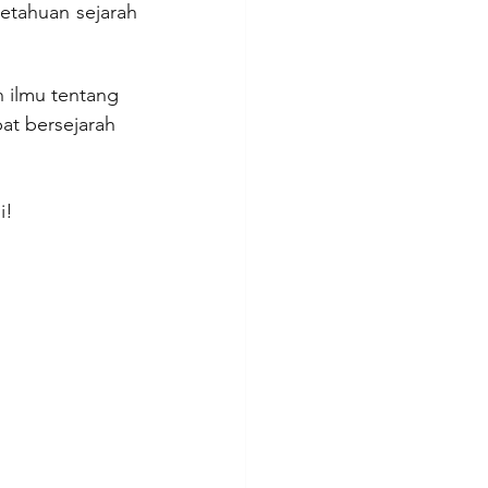
tahuan sejarah 
 ilmu tentang 
at bersejarah 
i!