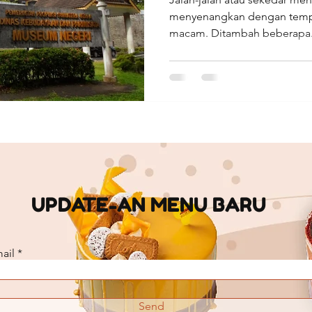
menyenangkan dengan tempa
macam. Ditambah beberapa.
UPDATE-AN MENU BARU
ail
Send