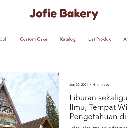
Jofie Bakery
oduk
Custom Cake
Katalog
List Produk
Ar
Jun 30, 2021
4 min read
Liburan sekali
Ilmu, Tempat Wi
Pengetahuan d
Jalan-jalan atau sekedar me