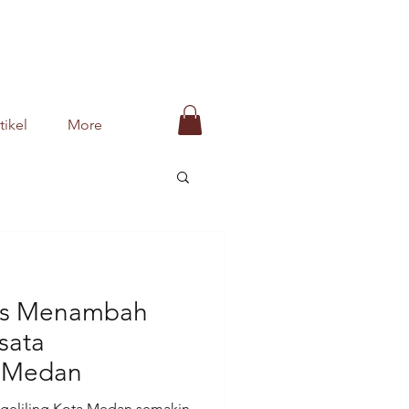
tikel
More
gus Menambah
sata
i Medan
ngeliling Kota Medan semakin