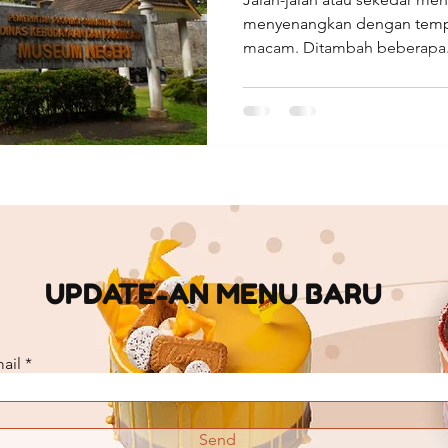
menyenangkan dengan tempa
macam. Ditambah beberapa.
UPDATE-AN MENU BARU
ail
Send