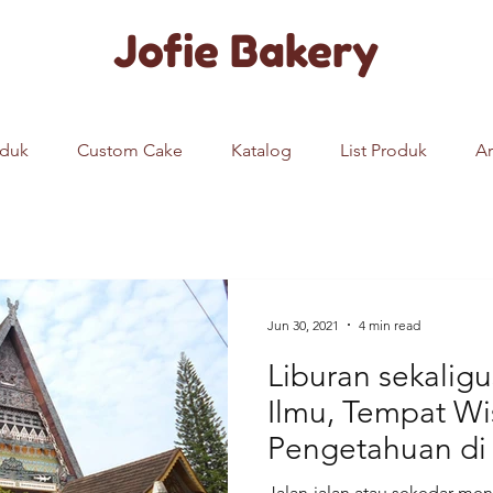
Jofie Bakery
oduk
Custom Cake
Katalog
List Produk
Ar
Jun 30, 2021
4 min read
Liburan sekali
Ilmu, Tempat Wi
Pengetahuan d
Jalan-jalan atau sekedar me