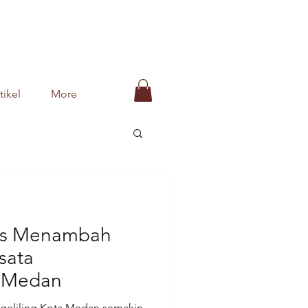
tikel
More
gus Menambah
sata
i Medan
ngeliling Kota Medan semakin