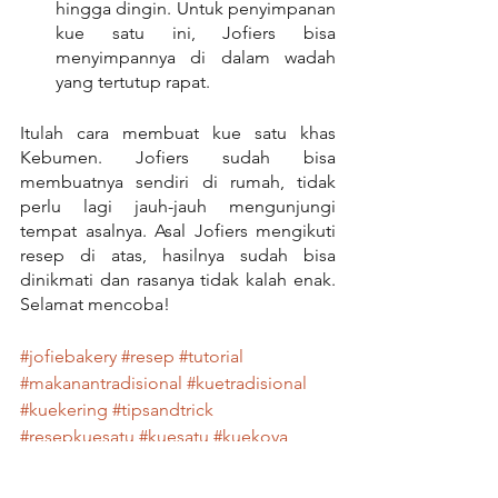
hingga dingin. Untuk penyimpanan 
kue satu ini, Jofiers bisa 
menyimpannya di dalam wadah 
yang tertutup rapat.
Itulah cara membuat kue satu khas 
Kebumen. Jofiers sudah bisa 
membuatnya sendiri di rumah, tidak 
perlu lagi jauh-jauh mengunjungi 
tempat asalnya. Asal Jofiers mengikuti 
resep di atas, hasilnya sudah bisa 
dinikmati dan rasanya tidak kalah enak. 
Selamat mencoba!
#jofiebakery
#resep
#tutorial
#makanantradisional
#kuetradisional
#kuekering
#tipsandtrick
#resepkuesatu
#kuesatu
#kuekoya
jofie bakery
resep kue satu
makanan khas Kebumen