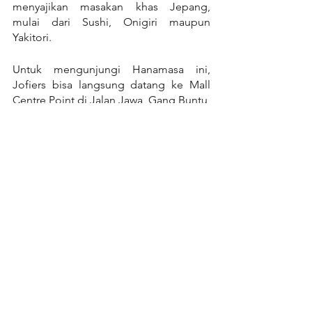
menyajikan masakan khas Jepang, 
mulai dari Sushi, Onigiri maupun 
Yakitori.
Untuk mengunjungi Hanamasa ini, 
Jofiers bisa langsung datang ke Mall 
Centre Point di Jalan Jawa, Gang Buntu, 
Kota Medan.
Shaburi & Kintan Buffet
Masih dari Negeri Sakura, Shaburi & 
Kintan Buffet ini juga menyajikan 
makanan BBQ Jepang dengan 
berbagai pilihan, yang mana mereka 
selalu mementingkan kualitas diatas 
kuantitas. 
So
, harga adalah soal 
belakangan, yang penting semua 
makanan berkualitas.