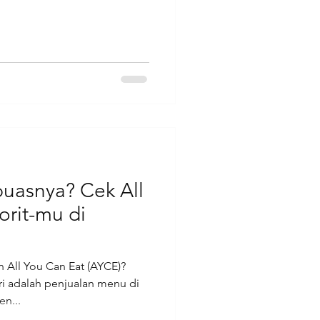
uasnya? Cek All
orit-mu di
n All You Can Eat (AYCE)?
ri adalah penjualan menu di
n...