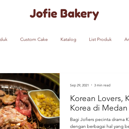
Jofie Bakery
oduk
Custom Cake
Katalog
List Produk
Ar
Sep 29, 2021
3 min read
Korean Lovers, 
Korea di Medan I
Bagi Jofiers pecinta drama Ko
dengan berbagai hal yang be