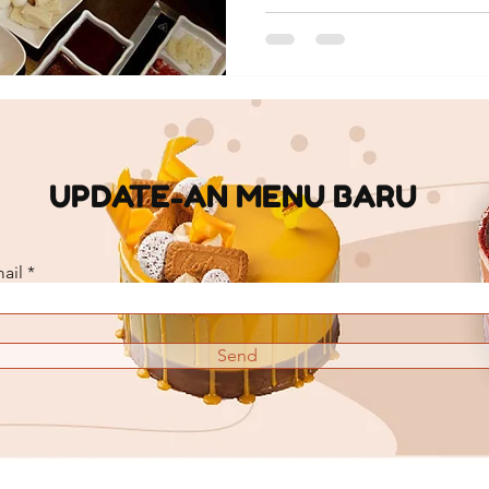
UPDATE-AN MENU BARU
ail
Send