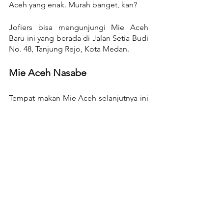
Aceh yang enak. Murah banget, kan?
Jofiers bisa mengunjungi Mie Aceh 
Baru ini yang berada di Jalan Setia Budi 
No. 48, Tanjung Rejo, Kota Medan.
Mie Aceh Nasabe
Tempat makan Mie Aceh selanjutnya ini 
berada di kawasan Krakatau. Disini 
pengunjung bisa menikmati Mie Aceh 
sekaligus Kopi Aceh juga. Karena 
tempat makan ini berkonsep warung 
kopi atau biasa disebut warkop.
Rasa Mie Aceh disini juga enak, loh! 
Rasa bumbunya menyatu dengan mie 
kuningnya dan potongan dagingnya 
yang lumayan banyak.