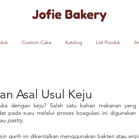
Jofie Bakery
oduk
Custom Cake
Katalog
List Produk
Ar
an Asal Usul Keju
suka dengan keju? Salah satu bahan makanan yang 
t pada susu melalui proses koagulasi ini digunakan 
tau 
pastry
.
asin gurih ini dikentalkan menggunakan bakteri atau enzi