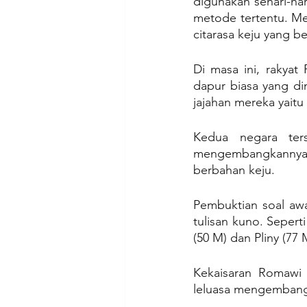
digunakan sehari-h
metode tertentu. M
citarasa keju yang b
Di masa ini, rakya
dapur biasa yang di
jajahan mereka yaitu
Kedua negara ter
mengembangkannya. T
berbahan keju.
Pembuktian soal awa
tulisan kuno. Seperti
(50 M) dan Pliny (77 
Kekaisaran Romawi a
leluasa mengembangk