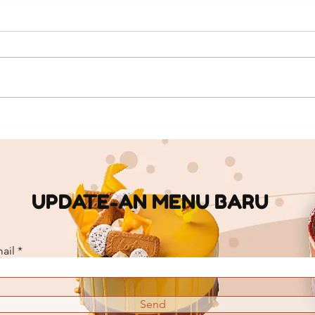
FAKTA REDVELVET, SI CAKE
RES
CANTIK DAN MEMPESONA.
SUR
UPDATE-AN MENU BARU
ail
Send