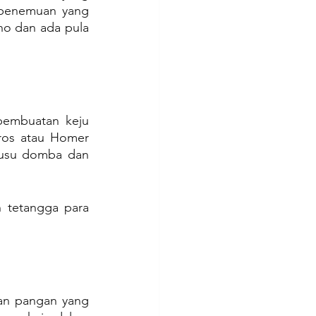
l penemuan yang 
o dan ada pula 
pembuatan keju 
ros atau Homer 
susu domba dan 
tetangga para 
n pangan yang 