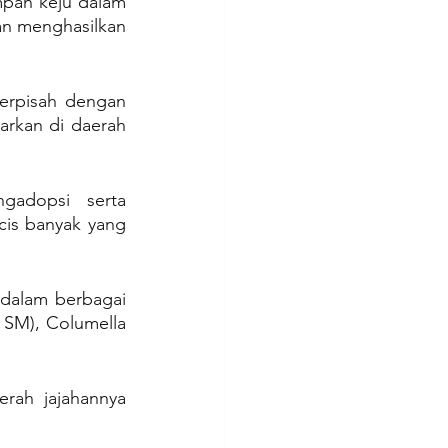
pan keju dalam 
n menghasilkan 
erpisah dengan 
rkan di daerah 
adopsi serta 
is banyak yang 
dalam berbagai 
7 SM), Columella 
rah jajahannya 