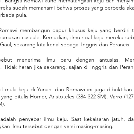
ari. Bangsa Romawi kuno mematangkan keju dan menyim
ereka sudah memahami bahwa proses yang berbeda aka
erbeda pula.
t Romawi membangun dapur khusus keju yang berdiri t
namakan caseale. Kemudian, ilmu soal keju mereka seba
 Gaul, sekarang kita kenal sebagai Inggris dan Perancis.
sebut menerima ilmu baru dengan antusias. Meng
idak heran jika sekarang, sajian di Inggris dan Peranc
l mula keju di Yunani dan Romawi ini juga dibuktikan 
 yang ditulis Homer, Aristoteles (384-322 SM), Varro (12
M).
dalah penyebar ilmu keju. Saat kekaisaran jatuh, dae
an ilmu tersebut dengan versi masing-masing.