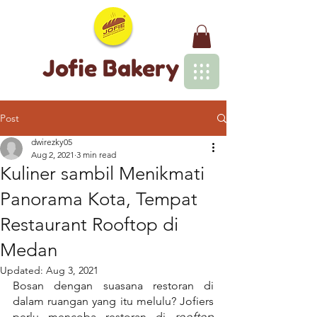
Jofie Bakery
Post
dwirezky05
Aug 2, 2021
3 min read
Kuliner sambil Menikmati
Panorama Kota, Tempat
Restaurant Rooftop di
Medan
Updated:
Aug 3, 2021
Bosan dengan suasana restoran di 
dalam ruangan yang itu melulu? Jofiers 
perlu mencoba restoran di 
rooftop 