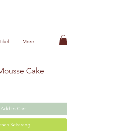
tikel
More
Mousse Cake
ce
Add to Cart
esan Sekarang