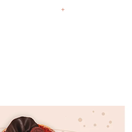
ngan tekstur selembut es krim,
an rasa milo yang disukai banyak
g, ditambahkan chocolate ganache
e chocolate, dan dekorasi coklat
ingin segera mencobanya.