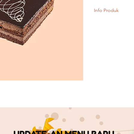
Info Produk
Mousse chocolate de
berisikan cream deng
orang dan tidak ene
yang uenak poll, whit
yang membuat anda 