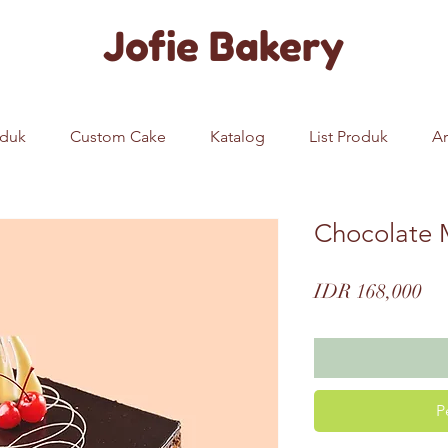
Jofie Bakery
oduk
Custom Cake
Katalog
List Produk
Ar
Chocolate 
Pri
IDR 168,000
P