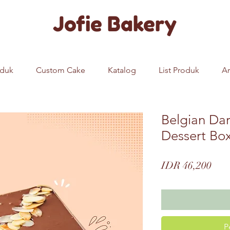
Jofie Bakery
oduk
Custom Cake
Katalog
List Produk
Ar
Belgian Dar
Dessert Bo
Pric
IDR 46,200
P