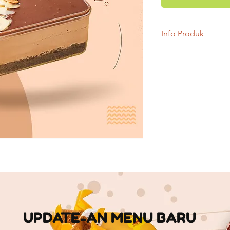
Info Produk
Dessert box yang ka
yang mewah ini perp
dengan sensasi mouss
nikmatnya,dengan tu
yang lumer dimulut d
sehingga menambah k
UPDATE-AN MENU BARU