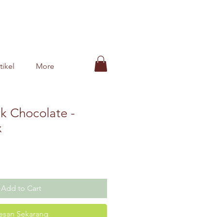
tikel
More
k Chocolate -
x
e
Add to Cart
esan Sekarang