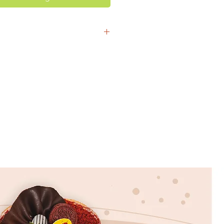
mu harus banget cobain Dissertbox
aduan chocolate cake yang moist
e coklat ovomaltine yang asli
mpahan Chocolate Belgian Sauce
itaburi gurihnya kacang almond
elas disetiap rasanya.